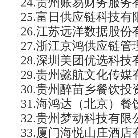
24
.
贵州账易财务服务
25
.
富日供应链科技有
26
.
江苏远洋数据股份
27
.
浙江京鸿供应链管
28
.
深圳美团优选科技
29
.
贵州懿航文化传媒
30
.
贵州醉苗乡餐饮投
31
.
海鸿达（北京）餐
32
.
贵州梦动科技有限
33
.
厦门海悦山庄酒店