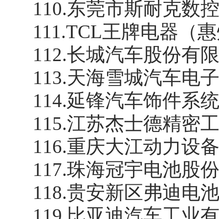
110
.
东莞市斯耐克数
111
.
TCL王牌电器（
112
.
长城汽车股份有
113
.
天海雪城汽车电
114
.
延锋汽车饰件系
115
.
江苏杰士德精密
116
.
重庆大江动力设
117
.
珠海冠宇电池股
118
.
贵安新区弗迪电
119
.
比亚迪汽车工业