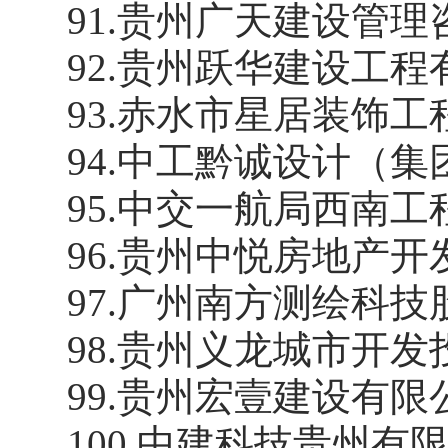
91
.
贵州广天建设管理
92
.
贵州跃华建设工程
93
.
赤水市星居装饰工
94
.
中工黔诚设计（集
95
.
中交一航局西南工
96
.
贵州中悦房地产开
97
.
广州南方测绘科技
98
.
贵州义龙城市开发
99
.
贵州宏壹建设有限
100
.
中建科技贵州有