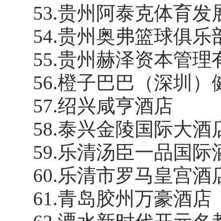
53
.
贵州阿泰克体育发
54
.
贵州奥弗篮球俱乐
55
.
贵州赫泽资本管理
56
.
橙子巴巴（深圳）
57
.
绍兴咸亨酒店
58
.
泰兴金陵国际大酒
59
.
乐清汤臣一品国际
60
.
乐清市罗马皇宫酒
61
.
青岛胶州万豪酒店