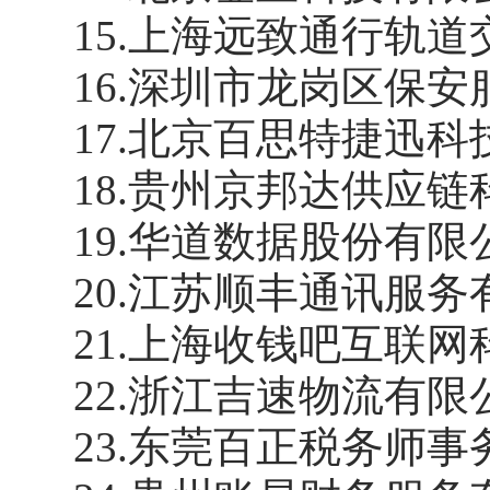
15
.
上海远致通行轨道
16
.
深圳市龙岗区保安
17
.
北京百思特捷迅科
18
.
贵州京邦达供应链
19
.
华道数据股份有限
20
.
江苏顺丰通讯服务
21
.
上海收钱吧互联网
22
.
浙江吉速物流有限
23
.
东莞百正税务师事