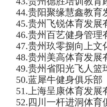
43
.
贵州德胜培训教育
44
.
贵阳聚缘慧鑫教育
45
.
贵州飞锐体育发展
46
.
贵州百艺健身管理
47
.
贵州玖零捌向上文
48
.
贵州美高体育发展
49
.
贵州省阳光飞人篮
50
.
蓝犀牛健身俱乐部
51
.
上海呈康体育发展
52
.
四川一杆进洞体育