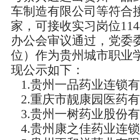
车制造有限公司等
符合
家，可接收实习岗位
114
办公会
审议
通过，党委
位）作为
贵州城市职业
现
公示如下：
1
.
贵州一品药业连锁
2
.
重庆市靓康园医药
3
.
贵州一树药业股份
4
.
贵州康之佳药业连