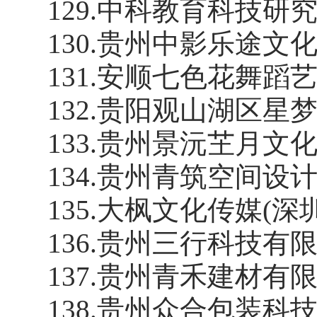
129
.
中科教育科技研
130
.
贵州中影乐途文
131
.
安顺七色花舞蹈
132
.
贵阳观山湖区星
133
.
贵州景沅芏月文
134
.
贵州青筑空间设
135
.
大枫文化传媒
(深
136
.
贵州三行科技有
137
.
贵州青禾建材有
138
.
贵州众合包装科