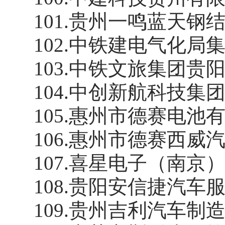
101
.
贵州一鸣蓝天钢
102
.
中铁建电气化局
103
.
中铁文旅集团贵
104
.
中创新航科技集
105
.
惠州市德赛电池
106
.
惠州市德赛西威
107
.
喜星电子（南京
108
.
贵阳安信捷汽车
109
.
贵州吉利汽车制