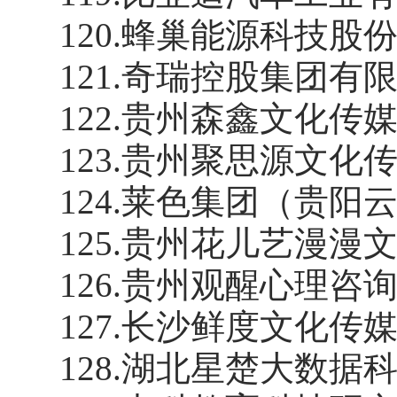
120
.
蜂巢能源科技股
121
.
奇瑞控股集团有
122
.
贵州森鑫文化传
123
.
贵州聚思源文化
124
.
莱色集团（贵阳
125
.
贵州花儿艺漫漫
126
.
贵州观醒心理咨
127
.
长沙鲜度文化传
128
.
湖北星楚大数据