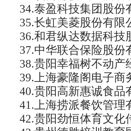
34
.
泰盈科技集团股份
35
.
长虹美菱股份有限
36
.
和君纵达数据科技
37
.
中华联合保险股份
38
.
贵阳幸福树不动产
39
.
上海豪隆阁电子商
40
.
贵阳高新惠诚食品
41
.
上海捞派餐饮管理
42
.
贵阳劲恒体育文化