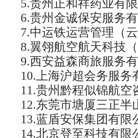
5
.
贵州正和祥药业有
6
.
贵州金诚保安服务
7
.
中运铁运营管理（
8
.
翼翎航空航天科技
9
.
西安益森商旅服务
10
.
上海沪超会务服务
11
.
贵州黔程似锦航空
12
.
东莞市塘厦三正半
13
.
蓝盾安保集团有限
14
.
北京登至科技有限