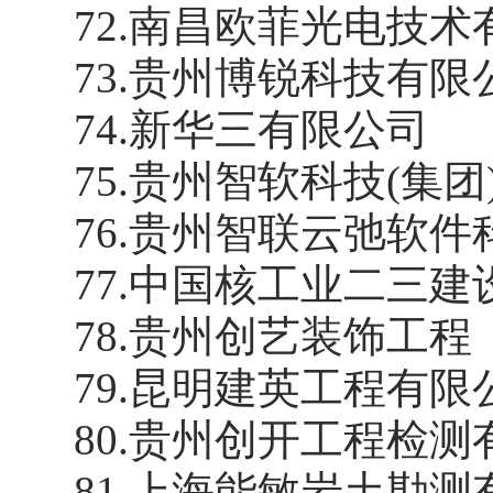
72
.
南昌欧菲光电技术
73
.
贵州博锐科技有限
74
.
新华三有限公司
75
.
贵州智软科技
(集
76
.
贵州智联云弛软件
77
.
中国核工业二三建
78
.
贵州创艺装饰工程
79
.
昆明建英工程有限
80
.
贵州创开工程检测
81
.
上海能敏岩土勘测