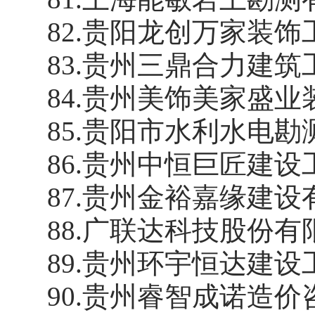
82
.
贵阳龙创万家装饰
83
.
贵州三鼎合力建筑
84
.
贵州美饰美家盛业
85
.
贵阳市水利水电勘
86
.
贵州中恒巨匠建设
87
.
贵州金裕嘉缘建设
88
.
广联达科技股份有
89
.
贵州环宇恒达建设
90
.
贵州睿智成诺造价